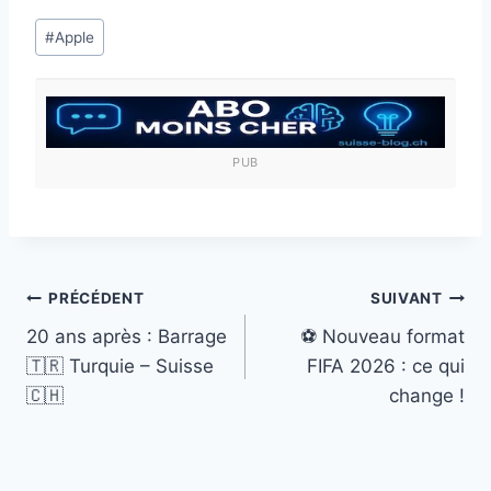
Étiquettes
#
Apple
de
la
publication :
PUB
Navigation
PRÉCÉDENT
SUIVANT
20 ans après : Barrage
⚽ Nouveau format
de
🇹🇷 Turquie – Suisse
FIFA 2026 : ce qui
l’article
🇨🇭
change !