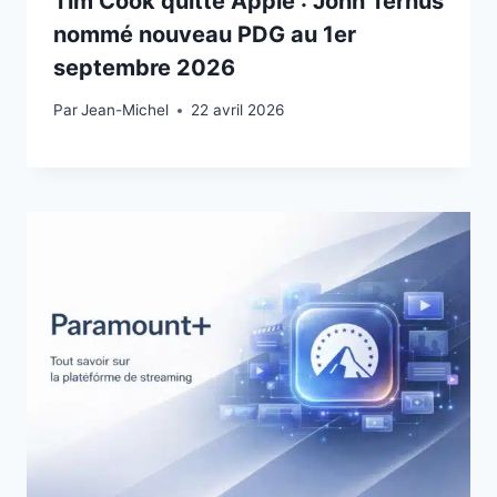
Tim Cook quitte Apple : John Ternus
nommé nouveau PDG au 1er
septembre 2026
Par
22 avril 2026
Jean-Michel
22 avril 2026