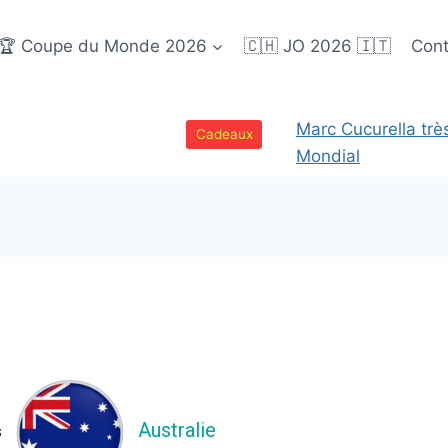
🏆 Coupe du Monde 2026
🇨🇭 JO 2026 🇮🇹
Cont
Marc Cucurella trè
Cadeaux
Mondial
Australie
s